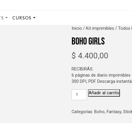
TS
CURSOS
Inicio
/
Kit imprimibles
/
Todos 
Boho Girls
$
4.400,00
RECIBIRÁS:
6 páginas de diario imprimibles
300 DPI, PDF. Descarga instantá
Boho
Añadir al carrito
Girls
cantidad
Categorías:
Boho
,
Fantasy
,
Stic