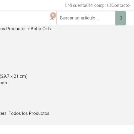
Mi cuenta
Mi compra
Contacto
0
los Productos
/ Boho Girls
 (29,7 x 21 cm)
nea.
kers
,
Todos los Productos