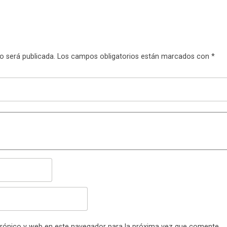
o será publicada.
Los campos obligatorios están marcados con
*
rónico y web en este navegador para la próxima vez que comente.