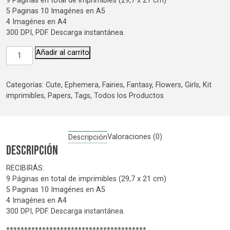
9 Páginas en total de imprimibles (29,7 x 21 cm)
5 Paginas 10 Imagénes en A5
4 Imagénes en A4
300 DPI, PDF. Descarga instantánea.
Ethereal
Añadir al carrito
cantidad
Categorías:
Cute
,
Ephemera
,
Fairies
,
Fantasy
,
Flowers
,
Girls
,
Kit
imprimibles
,
Papers
,
Tags
,
Todos los Productos
Valoraciones (0)
Descripción
Descripción
RECIBIRÁS:
9 Páginas en total de imprimibles (29,7 x 21 cm)
5 Paginas 10 Imagénes en A5
4 Imagénes en A4
300 DPI, PDF. Descarga instantánea.